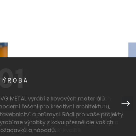
02
DODÁNÍ
VG METAL vám dodá výrobky z kvalitních
ovových materiálů, které splní vaše
čekávání. Originál výrobky 100% AVG METAL
odáváme našim partnerům a klientům pro
ejich projekty v nejvyšší kvalitě.