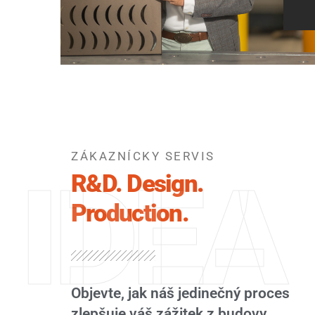
ZÁKAZNÍCKY SERVIS
IDEA
R&D. Design.
Production.
Objevte, jak náš jedinečný proces
zlepšuje váš zážitek z budovy.