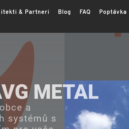
itekti & Partneri
Blog
FAQ
Poptávka
A
brings bea
on t