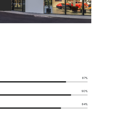
87%
90%
84%