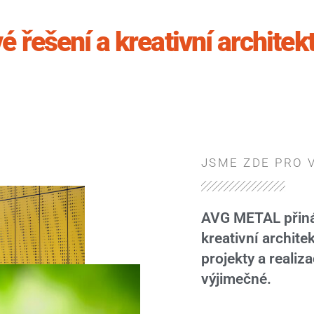
é řešení a kreativní archite
JSME ZDE PRO 
AVG METAL přiná
kreativní archite
projekty a reali
výjimečné.