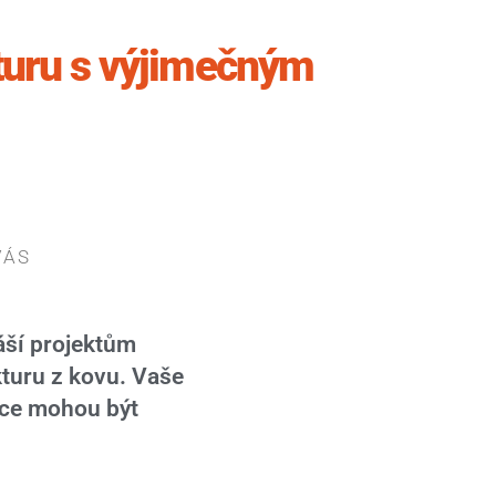
kturu s výjimečným
VÁS
ší projektům
kturu z kovu. Vaše
zace mohou být