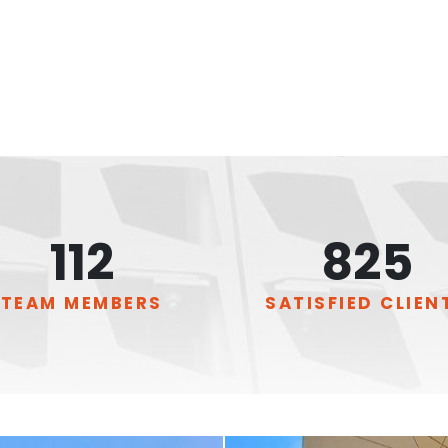
150
+
1,100
+
TEAM MEMBERS
SATISFIED CLIEN