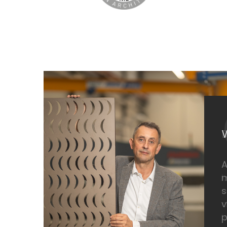
01
VÝROBA
AVG METAL vyrábí z kovových materiálů
A
moderní řešení pro kreativní architekturu,
k
stavebnictví a průmysl. Rádi pro vaše projekty
o
vyrobíme výrobky z kovu přesně dle vašich
d
požadavků a nápadů.
j