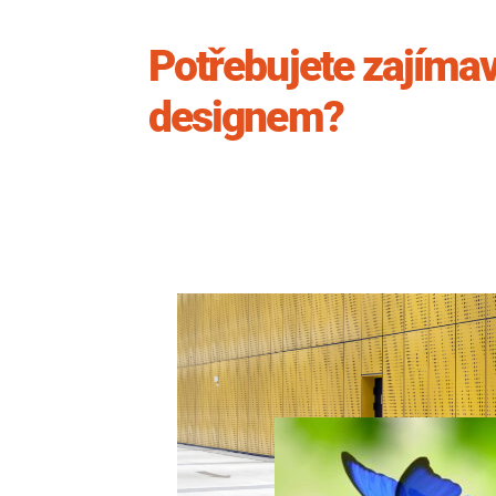
Potřebujete zajímav
designem?