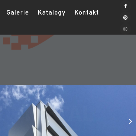
Galerie
Katalogy
Kontakt
VG METAL
uty and excellence
he wings of fantasy