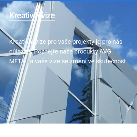
Kreativní vize
Kreativní vize pro vaše projekty je pro nás
důležitá. Poznejte naše produkty AVG
METAL a vaše vize se změní ve skutečnost.