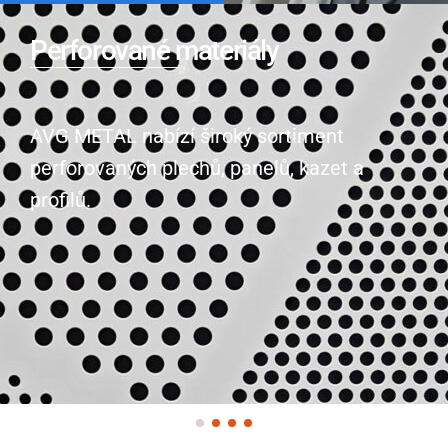
Perforované materiály
AVG METAL nabízí široký sortiment
perforovaných plechů, panelů, kazet a
profilů.