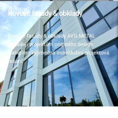
Kovové fasády & obklady
Kovové fasády & obklady AVG METAL
přinášejí projektům originální design.
Nabízíme výjimečná individuální projektová
řešení.