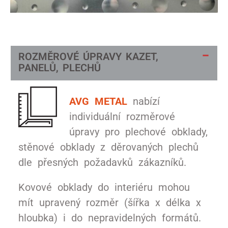
ROZMĚROVÉ ÚPRAVY KAZET,
PANELŮ, PLECHŮ
AVG METAL
nabízí
individuální rozměrové
úpravy pro plechové obklady,
stěnové obklady z děrovaných plechů
dle přesných požadavků zákazníků.
Kovové obklady do interiéru mohou
mít upravený rozměr (šířka x délka x
hloubka) i do nepravidelných formátů.