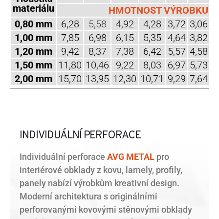
materiálu
HMOTNOST VÝROBKU (k
0,80 mm
6,28
5,58
4,92
4,28
3,72
3,06
2
1,00 mm
7,85
6,98
6,15
5,35
4,64
3,82
3
1,20 mm
9,42
8,37
7,38
6,42
5,57
4,58
3
1,50 mm
11,80
10,46
9,22
8,03
6,97
5,73
4
2,00 mm
15,70
13,95
12,30
10,71
9,29
7,64
6
INDIVIDUÁLNÍ PERFORACE
Individuální perforace
AVG METAL
pro
interiérové ​​obklady z kovu, lamely, profily,
panely nabízí výrobkům kreativní design.
Moderní architektura s originálními
perforovanými kovovými stěnovými obklady