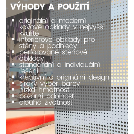
VÝHODY A POUŽITÍ
originální a moderní
kovové obklady v nejvyšší
kvalitě
interiérové ​​obklady pro
stěny a podhledy
perforované stěnové
obklady
standardní a individuální
řešení
kreativní a originální design
široký výběr barev
nízká hmotnost
požární odolnost
dlouhá životnost