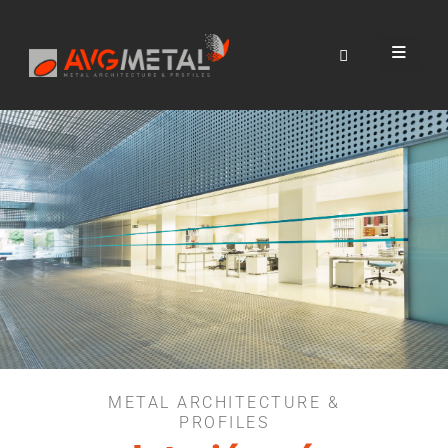
Interiérové ​​
obklady
METAL ARCHITECTURE &
PROFILES