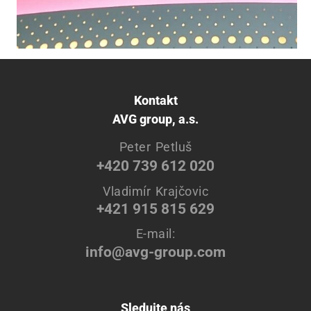
Kontakt
AVG group, a.s.
Peter Petluš
+420 739 612 020
Vladimír Krajčovic
+421 915 815 629
E-mail:
info@avg-group.com
Sledujte nás