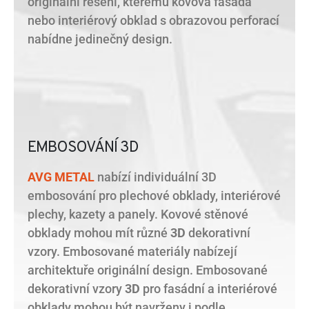
originální řešení, kterému kovová fasáda
nebo interiérový obklad s obrazovou perforací
nabídne jedinečný design.
EMBOSOVÁNÍ 3D
AVG METAL
nabízí individuální 3D
embosování pro plechové obklady, interiérové
​​plechy, kazety a panely. Kovové stěnové
obklady mohou mít různé
3D
dekorativní
vzory. Embosované materiály nabízejí
architektuře originální design. Embosované
dekorativní vzory
3D
pro fasádní a interiérové ​​
obklady mohou být navrženy i podle