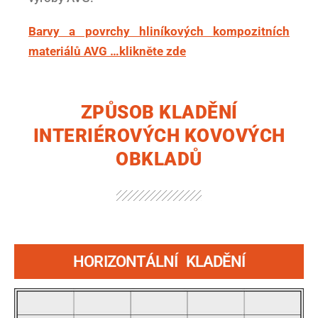
Barvy a povrchy hliníkových kompozitních
materiálů AVG …klikněte zde
ZPŮSOB KLADĚNÍ
INTERIÉROVÝCH KOVOVÝCH
OBKLADŮ
HORIZONTÁLNÍ KLADĚNÍ