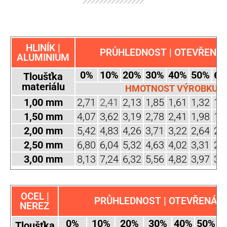
HLINÍK |
PRŮHLEDNOST | OTEVŘENÁ 
ALUMINIUM
0%
10%
20%
30%
40%
50%
60
Tloušťka
materiálu
HMOTNOST VÝROBKU (k
1,00 mm
2,71
2,41
2,13
1,85
1,61
1,32
1,
1,50 mm
4,07
3,62
3,19
2,78
2,41
1,98
1,
2,00 mm
5,42
4,83
4,26
3,71
3,22
2,64
2,
2,50 mm
6,80
6,04
5,32
4,63
4,02
3,31
2,
3,00 mm
8,13
7,24
6,32
5,56
4,82
3,97
3,
OCEL |
PRŮHLEDNOST | OTEVŘENÁ P
NEREZ
0%
10%
20%
30%
40%
50%
6
Tloušťka