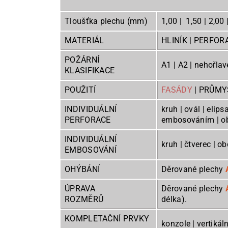
Tloušťka plechu (mm)
1,00 | 1,50 | 2,00 
MATERIÁL
HLINÍK | PERFOR
POŽÁRNÍ
A1 | A2 | nehořlav
KLASIFIKACE
POUŽITÍ
FASÁDY
| PRŮMYS
INDIVIDUÁLNÍ
kruh | ovál | elips
PERFORACE
embosová
INDIVIDUÁLNÍ
kruh | čtverec | o
EMBOSOVÁNÍ
OHÝBÁNÍ
Děrované plechy
ÚPRAVA
Děrované plechy
ROZMĚRŮ
délka).
KOMPLETAČNÍ PRVKY
konzole | vertikáln