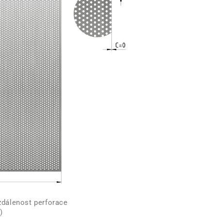
zdálenost perforace
)