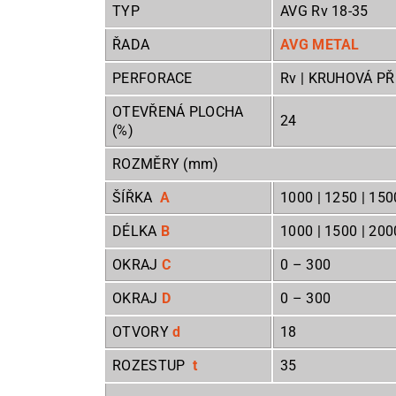
TYP
AVG Rv 18-35
ŘADA
AVG METAL
PERFORACE
Rv | KRUHOVÁ P
OTEVŘENÁ PLOCHA
24
(%)
ROZMĚRY (mm)
ŠÍŘKA
A
1000 | 1250 | 150
DÉLKA
B
1000 | 1500 | 2000
OKRAJ
C
0
– 300
OKRAJ
D
0
– 300
OTVORY
d
1
ROZESTUP
t
35