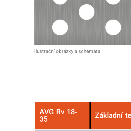
Ilustrační obrázky a schémata
AVG Rv 18-
Základní t
35