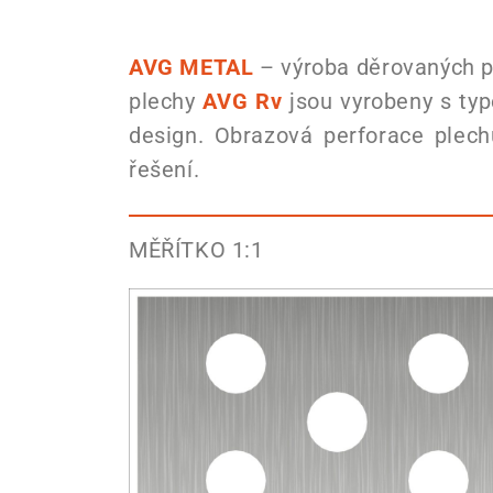
AVG METAL
– výroba děrovaných pl
plechy
AVG Rv
jsou vyrobeny s ty
design. Obrazová perforace plec
řešení.
MĚŘÍTKO 1:1