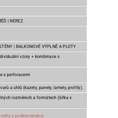
MĚĎ | NEREZ
 STĚNY | BALKONOVÉ VÝPLNĚ A PLOTY
| individuální vzory + kombinace s
ace s perforacemi
ů a úhlů (kazety, panely, lamely, profily).
lných rozměrech a formátech (šířka x
é rošty a podkonstrukce