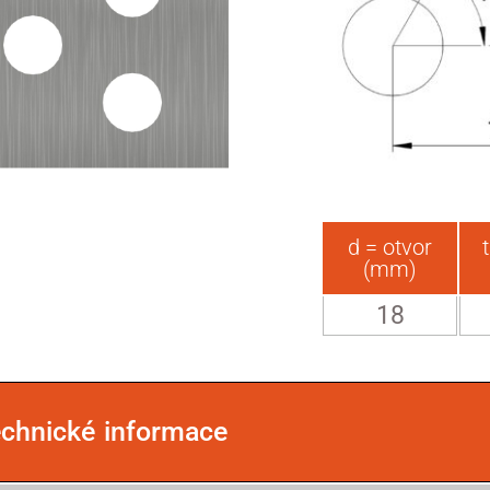
d = otvor
(mm)
18
echnické informace