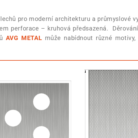
echů pro moderní architekturu a průmyslové vy
pem perforace – kruhová předsazená. Děrování
hů
AVG METAL
může nabídnout různé motivy, kt