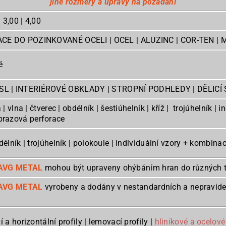
jiné rozměry a úpravy na požádání
| 3,00 | 4,00
ACE DO POZINKOVANÉ OCELI | OCEL | ALUZINC | COR-TEN | 
é
L | INTERIÉROVÉ OBKLADY | STROPNÍ PODHLEDY | DĚLICÍ
a | vlna | čtverec | obdélník | šestiúhelník | kříž | trojúhelník 
ním | obrazová perforace
bdélník | trojúhelník | polokoule | individuální vzory + kombin
AVG METAL
mohou být upraveny ohýbáním hran do různých tvar
AVG METAL
vyrobeny a dodány v nestandardních a nepravide
í a horizontální profily | lemovací profily |
hliníkové a ocelov