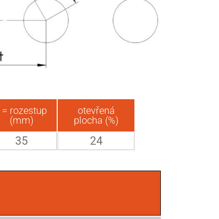
t = rozestup
otevřená
(mm)
plocha (%)
35
24