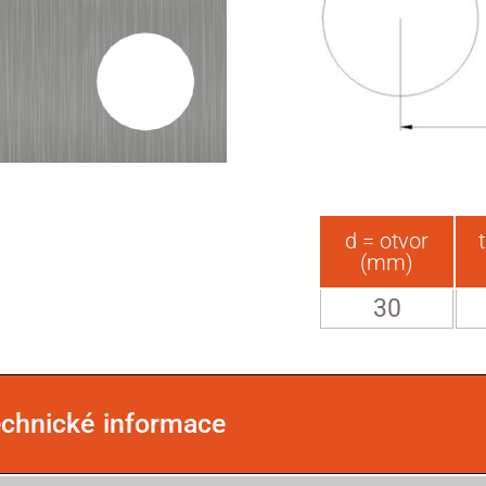
d = otvor
(mm)
30
echnické informace