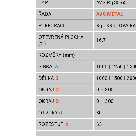
TYP
AVG Rg 30-65
ŘADA
AVG METAL
PERFORACE
Rg | KRUHOVÁ Ř
OTEVŘENÁ PLOCHA
16,7
(%)
ROZMĚRY (mm)
ŠÍŘKA
A
1000 | 1250 | 150
DÉLKA
B
1000 | 1500 | 2000
OKRAJ
C
0
– 300
OKRAJ
D
0
– 300
OTVORY
d
ROZESTUP
t
65