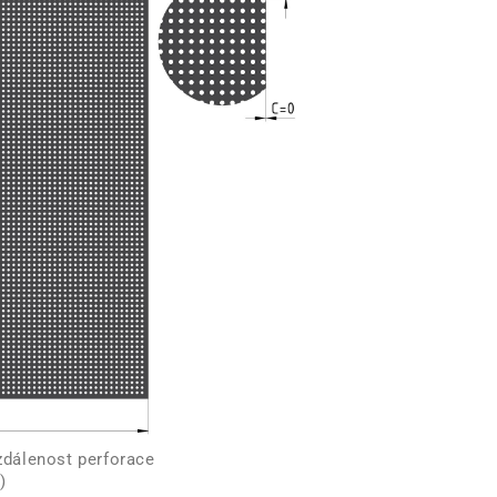
zdálenost perforace
)