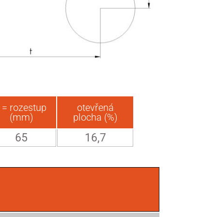
t = rozestup
otevřená
(mm)
plocha (%)
65
16,7