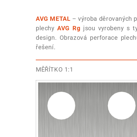
AVG METAL
– výroba děrovaných pl
plechy
AVG Rg
jsou vyrobeny s t
design. Obrazová perforace plec
řešení.
MĚŘÍTKO 1:1