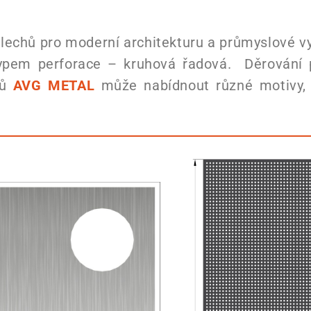
echů pro moderní architekturu a průmyslové vy
ypem perforace – kruhová řadová. Děrování 
hů
AVG METAL
může nabídnout různé motivy, kt