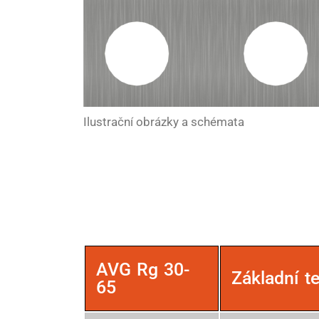
Ilustrační obrázky a schémata
AVG Rg 30-
Základní t
65