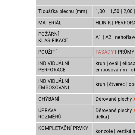
Tloušťka plechu (mm)
1,00 | 1,50 | 2,00 
MATERIÁL
HLINÍK | PERFOR
POŽÁRNÍ
A1 | A2 | nehořlav
KLASIFIKACE
POUŽITÍ
FASÁDY
| PRŮMYS
INDIVIDUÁLNÍ
kruh | ovál | elips
PERFORACE
embosová
INDIVIDUÁLNÍ
kruh | čtverec | o
EMBOSOVÁNÍ
OHÝBÁNÍ
Děrované plechy
ÚPRAVA
Děrované plechy
ROZMĚRŮ
délka).
KOMPLETAČNÍ PRVKY
konzole | vertikáln