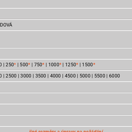
ADOVÁ
0 | 250
*
| 500
*
| 750
*
| 1000
*
| 1250
*
| 1500
*
 | 2500 | 3000 | 3500 | 4000 | 4500 | 5000 | 5500 | 6000
30
jiné rozměry a úpravy na požádání