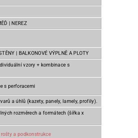
MĚĎ | NEREZ
 STĚNY | BALKONOVÉ VÝPLNĚ A PLOTY
| individuální vzory + kombinace s
ace s perforacemi
ů a úhlů (kazety, panely, lamely, profily).
lných rozměrech a formátech (šířka x
é rošty a podkonstrukce