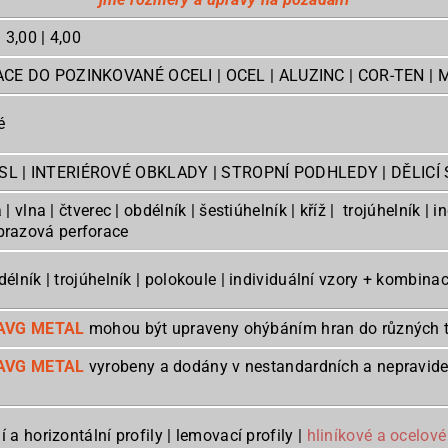
| 3,00 | 4,00
ACE DO POZINKOVANÉ OCELI | OCEL | ALUZINC | COR-TEN | 
é
L | INTERIÉROVÉ OBKLADY | STROPNÍ PODHLEDY | DĚLICÍ
a | vlna | čtverec | obdélník | šestiúhelník | kříž | trojúhelník 
ním | obrazová perforace
bdélník | trojúhelník | polokoule | individuální vzory + kombin
AVG METAL
mohou být upraveny ohýbáním hran do různých tvar
AVG METAL
vyrobeny a dodány v nestandardních a nepravide
í a horizontální profily | lemovací profily |
hliníkové a ocelov