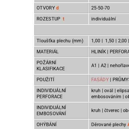
OTVORY
d
25-50-70
ROZESTUP
t
individuální
Tloušťka plechu (mm)
1,00 | 1,50 | 2,00 
MATERIÁL
HLINÍK | PERFOR
POŽÁRNÍ
A1 | A2 | nehořlav
KLASIFIKACE
POUŽITÍ
FASÁDY
| PRŮMYS
INDIVIDUÁLNÍ
kruh | ovál | elips
PERFORACE
embosová
INDIVIDUÁLNÍ
kruh | čtverec | o
EMBOSOVÁNÍ
OHÝBÁNÍ
Děrované plechy