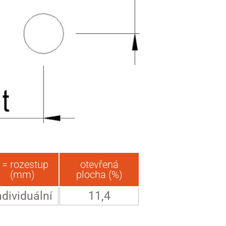
t = rozestup
otevřená
(mm)
plocha (%)
ndividuální
11,4