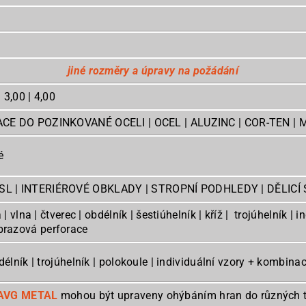
jiné rozměry a úpravy na požádání
| 3,00 | 4,00
ACE DO POZINKOVANÉ OCELI | OCEL | ALUZINC | COR-TEN | 
é
L | INTERIÉROVÉ OBKLADY | STROPNÍ PODHLEDY | DĚLICÍ
a | vlna | čtverec | obdélník | šestiúhelník | kříž | trojúhelník 
ním | obrazová perforace
bdélník | trojúhelník | polokoule | individuální vzory + kombin
AVG METAL
mohou být upraveny ohýbáním hran do různých tvar