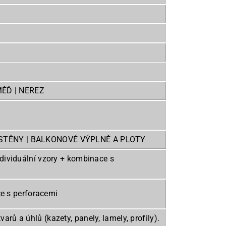
MĚĎ | NEREZ
 STĚNY | BALKONOVÉ VÝPLNĚ A PLOTY
| individuální vzory + kombinace s
ace s perforacemi
ů a úhlů (kazety, panely, lamely, profily).