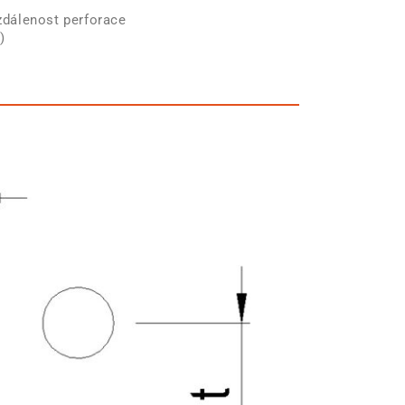
zdálenost perforace
)