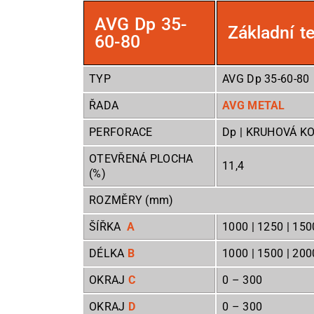
AVG Dp 35-
Základní t
60-80
TYP
AVG Dp 35-60-80
ŘADA
AVG METAL
PERFORACE
Dp | KRUHOVÁ 
OTEVŘENÁ PLOCHA
11,4
(%)
ROZMĚRY (mm)
ŠÍŘKA
A
1000 | 1250 | 150
DÉLKA
B
1000 | 1500 | 2000
OKRAJ
C
0
– 300
OKRAJ
D
0
– 300