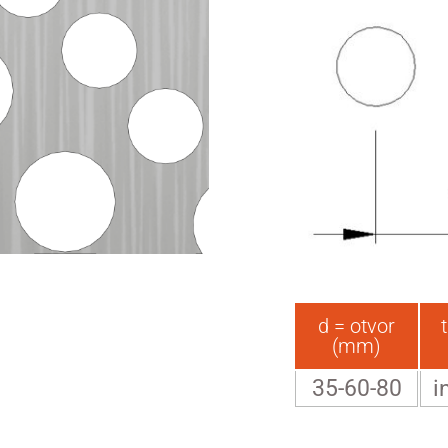
d = otvor
(mm)
35-60-80
i