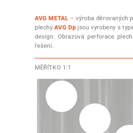
AVG METAL
– výroba děrovaných pl
plechy
AVG Dp
jsou vyrobeny s typ
design. Obrazová perforace plec
řešení.
MĚŘÍTKO 1:1