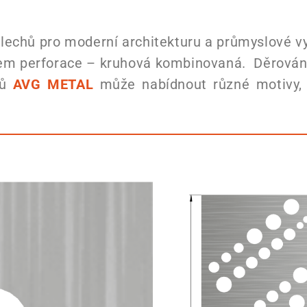
echů pro moderní architekturu a průmyslové vy
em perforace – kruhová kombinovaná. Děrování
hů
AVG METAL
může nabídnout různé motivy, kt