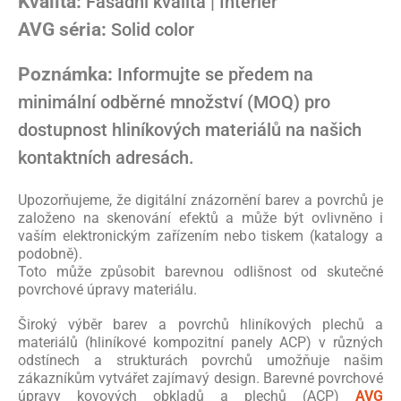
Kvalita:
Fasádní kvalita | Interiér
AVG séria:
Solid color
Poznámka:
Informujte se předem na
minimální odběrné množství (MOQ) pro
dostupnost hliníkových materiálů na našich
kontaktních adresách.
Upozorňujeme, že digitální znázornění barev a povrchů je
založeno na skenování efektů a může být ovlivněno i
vaším elektronickým zařízením nebo tiskem (katalogy a
podobně).
Toto může způsobit barevnou odlišnost od skutečné
povrchové úpravy materiálu.
Široký výběr barev a povrchů hliníkových plechů a
materiálů (hliníkové kompozitní panely ACP) v různých
odstínech a strukturách povrchů umožňuje našim
zákazníkům vytvářet zajímavý design. Barevné povrchové
úpravy kovových obkladů a plechů (ACP)
AVG