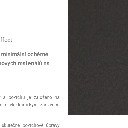
5
effect
 minimální odběrné
kových materiálů na
ev a povrchů je založeno na
ším elektronickým zařízením
 skutečné povrchové úpravy