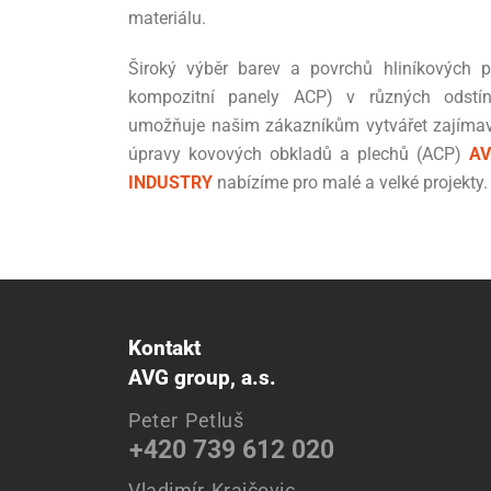
materiálu.
Široký výběr barev a povrchů hliníkových p
kompozitní panely ACP) v různých odstín
umožňuje našim zákazníkům vytvářet zajímav
úpravy kovových obkladů a plechů (ACP)
AV
INDUSTRY
nabízíme pro malé a velké projekty.
Kontakt
AVG group, a.s.
Peter Petluš
+420 739 612 020
Vladimír Krajčovic