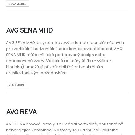
READ MORE...
AVG SENA MHD
AVG SENA MHD je systém kovových lamel a panelů určených
pro vertikální, horizontální nebo kombinované kladení. AVG
SENA MHD může mít také perforovaný design nebo
embosované vzory. Volitelné rozměry (šířka × výška ×
hloubka), umožňují přizpůsobit řešení konkrétním
architektonickým požadavkům.
READ MORE...
AVG REVA
AVG REVA kovové lamely lze ukládat vertikálně, horizontálně
nebo v jejich kombinaci. Rozměry AVG REVA jsou volitelné