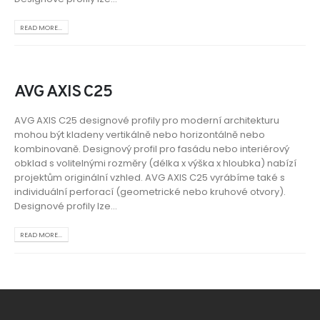
READ MORE...
AVG AXIS C25
AVG AXIS C25 designové profily pro moderní architekturu
mohou být kladeny vertikálně nebo horizontálně nebo
kombinovaně. Designový profil pro fasádu nebo interiérový
obklad s volitelnými rozměry (délka x výška x hloubka) nabízí
projektům originální vzhled. AVG AXIS C25 vyrábíme také s
individuální perforací (geometrické nebo kruhové otvory).
Designové profily lze...
READ MORE...