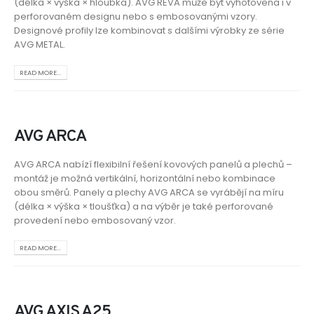
(délka × výška × hloubka). AVG REVA může být vyhotovena i v
perforovaném designu nebo s embosovanými vzory.
Designové profily lze kombinovat s dalšími výrobky ze série
AVG METAL.
READ MORE...
AVG ARCA
AVG ARCA nabízí flexibilní řešení kovových panelů a plechů –
montáž je možná vertikální, horizontální nebo kombinace
obou směrů. Panely a plechy AVG ARCA se vyrábějí na míru
(délka × výška × tloušťka) a na výběr je také perforované
provedení nebo embosovaný vzor.
READ MORE...
AVG AXIS A25